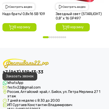
Смотреть видео
Смотреть видео
1 950 руб
2 250 руб
Надо брать! 0,8х16 SВ 109
Звездный свет (STARLIGHT)
0,8" х 16 GP497
В корзину
В корзину
+7 (963) 519-13-33
Заказать звонок
WhatsApp
festiv22@gmail.com
Россия, Алтайский край, г. Бийск, ул. Петра Мерлина 27 1
этаж
7 дней в неделю с 8:30 до 20:00
ИП Суртаев Константин Владимирович