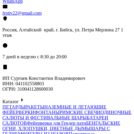
WhatsApp
festiv22@gmail.com
Россия, Алтайский край, г. Бийск, ул. Петра Мерлина 27 1
этаж
7 дней в неделю с 8:30 до 20:00
ИП Суртаев Константин Владимирович
ИНН: 041102558803
ОГРН: 310041128600030
Каталог
ПЕТАРДЫ
РАКЕТЫ
НАЗЕМНЫЕ И ЛЕТАЮЩИЕ
ФЕЙЕРВЕРКИ
ФОНТАНЫ
РИМСКИЕ СВЕЧИ
ОДИНОЧНЫЕ
САЛЮТЫ И ФЕСТИВАЛЬНЫЕ ШАРЫ
БАТАРЕИ
САЛЮТОВ
Фейерверки для Гендер пати
БЕНГАЛЬСКИЕ
ОГНИ, ХЛОПУШКИ, ЦВЕТНЫЕ ДЫМЫ
ШАРЫ С
ГЕЛИЕМ
ФИГУРЫ ИЗ ШАРОВ
Популярные