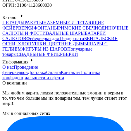
ОГРН: 310041128600030
Каталог
ПЕТАРДЫ
РАКЕТЫ
НАЗЕМНЫЕ И ЛЕТАЮЩИЕ
ФЕЙЕРВЕРКИ
ФОНТАНЫ
РИМСКИЕ СВЕЧИ
ОДИНОЧНЫЕ
САЛЮТЫ И ФЕСТИВАЛЬНЫЕ ШАРЫ
БАТАРЕИ
САЛЮТОВ
Фейерверки для Гендер пати
БЕНГАЛЬСКИЕ
ОГНИ, ХЛОПУШКИ, ЦВЕТНЫЕ ДЫМЫ
ШАРЫ С
ГЕЛИЕМ
ФИГУРЫ ИЗ ШАРОВ
Популярные
товары
СВАДЕБНЫЕ ФЕЙЕРВЕРКИ
Информация
О нас
Проведение
фейерверков
Доставка
Оплата
Контакты
Политика
конфиденциальности и оферта
О компании
Мы любим дарить людям положительные эмоции и верим в
то, что чем больше мы их подарим тем, тем лучше станет этот
мир!!!
Мы в социальных сетях