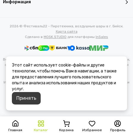
Информация
2026 © Фестиваль22 - Пиротехника, воздушные шары в г. Бийск.
Карта сайта
Сделано в
MOSK.STUDIO
для платформы
InSales
Вся представленная на сайте информация, касающаяся характеристик,
стоимости товаров и услуг, носит информационный характер и ни при
Этот сайт использует cookie-файлы и другие
каких условиях не является публичной офертой, определяемой
технологии, чтобы помочь Вам в навигации, а также
положениями Статьи 437(2) Гражданского кодекса РФ.
для предоставления лучшего пользовательского
Instagram — проект Meta Platforms Inc., деятельность которой в России
опыта и анализа использования наших продуктов и
запрещена.
услуг.
Принять
Главная
Каталог
Корзина
Избранное
Профиль