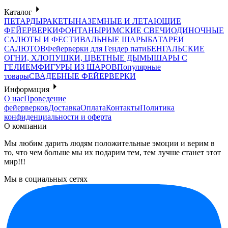
Каталог
ПЕТАРДЫ
РАКЕТЫ
НАЗЕМНЫЕ И ЛЕТАЮЩИЕ
ФЕЙЕРВЕРКИ
ФОНТАНЫ
РИМСКИЕ СВЕЧИ
ОДИНОЧНЫЕ
САЛЮТЫ И ФЕСТИВАЛЬНЫЕ ШАРЫ
БАТАРЕИ
САЛЮТОВ
Фейерверки для Гендер пати
БЕНГАЛЬСКИЕ
ОГНИ, ХЛОПУШКИ, ЦВЕТНЫЕ ДЫМЫ
ШАРЫ С
ГЕЛИЕМ
ФИГУРЫ ИЗ ШАРОВ
Популярные
товары
СВАДЕБНЫЕ ФЕЙЕРВЕРКИ
Информация
О нас
Проведение
фейерверков
Доставка
Оплата
Контакты
Политика
конфиденциальности и оферта
О компании
Мы любим дарить людям положительные эмоции и верим в
то, что чем больше мы их подарим тем, тем лучше станет этот
мир!!!
Мы в социальных сетях