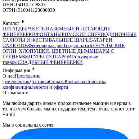
ИНН: 041102558803
ОГРН: 310041128600030
Каталог
ПЕТАРДЫ
РАКЕТЫ
НАЗЕМНЫЕ И ЛЕТАЮЩИЕ
ФЕЙЕРВЕРКИ
ФОНТАНЫ
РИМСКИЕ СВЕЧИ
ОДИНОЧНЫЕ
САЛЮТЫ И ФЕСТИВАЛЬНЫЕ ШАРЫ
БАТАРЕИ
САЛЮТОВ
Фейерверки для Гендер пати
БЕНГАЛЬСКИЕ
ОГНИ, ХЛОПУШКИ, ЦВЕТНЫЕ ДЫМЫ
ШАРЫ С
ГЕЛИЕМ
ФИГУРЫ ИЗ ШАРОВ
Популярные
товары
СВАДЕБНЫЕ ФЕЙЕРВЕРКИ
Информация
О нас
Проведение
фейерверков
Доставка
Оплата
Контакты
Политика
конфиденциальности и оферта
О компании
Мы любим дарить людям положительные эмоции и верим в
то, что чем больше мы их подарим тем, тем лучше станет этот
мир!!!
Мы в социальных сетях