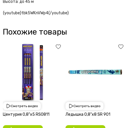
Высота: до 45 м
{youtube}tbk5WKnVWp4{/youtube}
Похожие товары
Смотреть видео
Смотреть видео
650 руб
900 руб
Центурия 0,8"х5 RS0811
Ледышка 0,8"х8 SR 901