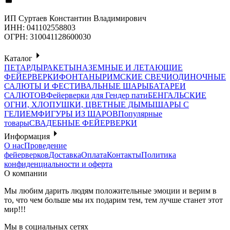
ИП Суртаев Константин Владимирович
ИНН: 041102558803
ОГРН: 310041128600030
Каталог
ПЕТАРДЫ
РАКЕТЫ
НАЗЕМНЫЕ И ЛЕТАЮЩИЕ
ФЕЙЕРВЕРКИ
ФОНТАНЫ
РИМСКИЕ СВЕЧИ
ОДИНОЧНЫЕ
САЛЮТЫ И ФЕСТИВАЛЬНЫЕ ШАРЫ
БАТАРЕИ
САЛЮТОВ
Фейерверки для Гендер пати
БЕНГАЛЬСКИЕ
ОГНИ, ХЛОПУШКИ, ЦВЕТНЫЕ ДЫМЫ
ШАРЫ С
ГЕЛИЕМ
ФИГУРЫ ИЗ ШАРОВ
Популярные
товары
СВАДЕБНЫЕ ФЕЙЕРВЕРКИ
Информация
О нас
Проведение
фейерверков
Доставка
Оплата
Контакты
Политика
конфиденциальности и оферта
О компании
Мы любим дарить людям положительные эмоции и верим в
то, что чем больше мы их подарим тем, тем лучше станет этот
мир!!!
Мы в социальных сетях