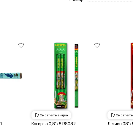
Смотреть видео
Смотреть
1 050 руб
1 050 руб
901
Кагорта 0,8"х8 RS082
Легион 08"х