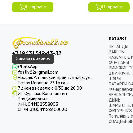
В корзину
В корзину
Каталог
ПЕТАРДЫ
РАКЕТЫ
+7 (963) 519-13-33
НАЗЕМНЫЕ 
Заказать звонок
ФОНТАНЫ
WhatsApp
РИМСКИЕ С
festiv22@gmail.com
ОДИНОЧНЫЕ
Россия, Алтайский край, г. Бийск, ул.
ШАРЫ
Петра Мерлина 27 1 этаж
БАТАРЕИ С
7 дней в неделю с 8:30 до 20:00
Фейерверки
ИП Суртаев Константин
БЕНГАЛЬСКИ
Владимирович
ДЫМЫ
ИНН: 041102558803
ШАРЫ С ГЕ
ОГРН: 310041128600030
ФИГУРЫ ИЗ
Популярные
СВАДЕБНЫЕ