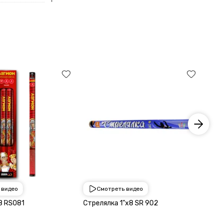
 видео
Смотреть видео
1 250 руб
1 
8 RS081
Стрелялка 1"х8 SR 902
Ри
х 