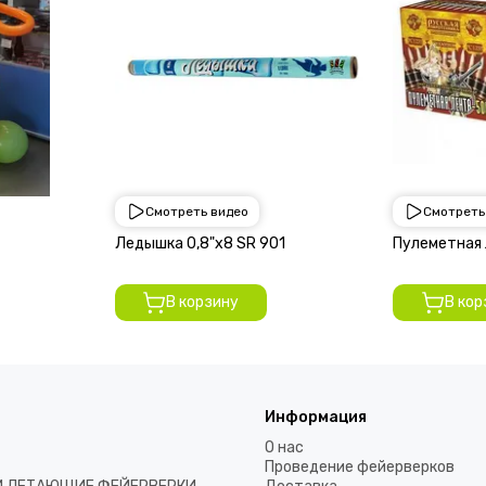
Смотреть видео
Смотреть
900 руб
945 руб
Ледышка 0,8"х8 SR 901
Пулеметная 
В корзину
В кор
Информация
О нас
Проведение фейерверков