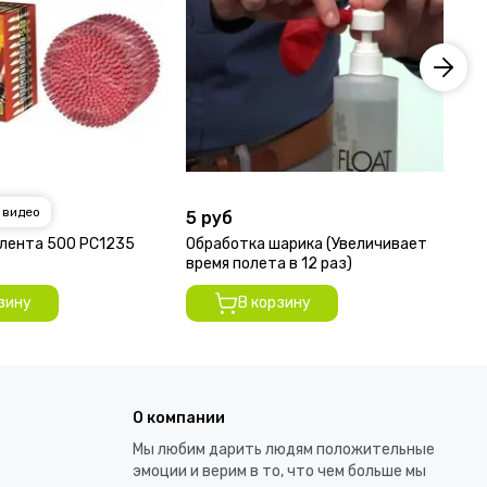
 видео
5 руб
30
лента 500 РС1235
Обработка шарика (Увеличивает
Ко
время полета в 12 раз)
зину
В корзину
О компании
Мы любим дарить людям положительные
эмоции и верим в то, что чем больше мы