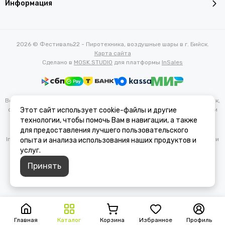
Информация
2026 © Фестиваль22 - Пиротехника, воздушные шары в г. Бийск.
Карта сайта
Сделано в
MOSK.STUDIO
для платформы
InSales
Вся представленная на сайте информация, касающаяся характеристик,
стоимости товаров и услуг, носит информационный характер и ни при
Этот сайт использует cookie-файлы и другие
каких условиях не является публичной офертой, определяемой
технологии, чтобы помочь Вам в навигации, а также
положениями Статьи 437(2) Гражданского кодекса РФ.
для предоставления лучшего пользовательского
Instagram — проект Meta Platforms Inc., деятельность которой в России
опыта и анализа использования наших продуктов и
запрещена.
услуг.
Принять
Главная
Каталог
Корзина
Избранное
Профиль