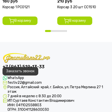
180 руб
210 руб
Корсар 1 РС0121
Корсар 3 20 шт СС1510
В корзину
В корзину
+7 (963) 519-13-33
Заказать звонок
WhatsApp
festiv22@gmail.com
Россия, Алтайский край, г. Бийск, ул. Петра Мерлина 27 1
этаж
7 дней в неделю с 8:30 до 20:00
ИП Суртаев Константин Владимирович
ИНН: 041102558803
ОГРН: 310041128600030