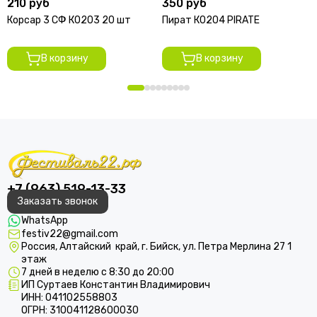
210 руб
350 руб
Корсар 3 СФ К0203 20 шт
Пират К0204 PIRATE
В корзину
В корзину
+7 (963) 519-13-33
Заказать звонок
WhatsApp
festiv22@gmail.com
Россия, Алтайский край, г. Бийск, ул. Петра Мерлина 27 1
этаж
7 дней в неделю с 8:30 до 20:00
ИП Суртаев Константин Владимирович
ИНН: 041102558803
ОГРН: 310041128600030