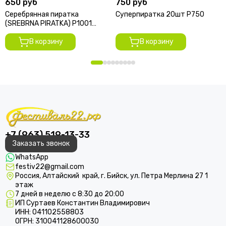
650 руб
750 руб
Серебрянная пиратка
Суперпиратка 20шт Р750
(SREBRNA PIRATKA) Р1001
250/10
В корзину
В корзину
+7 (963) 519-13-33
Заказать звонок
WhatsApp
festiv22@gmail.com
Россия, Алтайский край, г. Бийск, ул. Петра Мерлина 27 1
этаж
7 дней в неделю с 8:30 до 20:00
ИП Суртаев Константин Владимирович
ИНН: 041102558803
ОГРН: 310041128600030